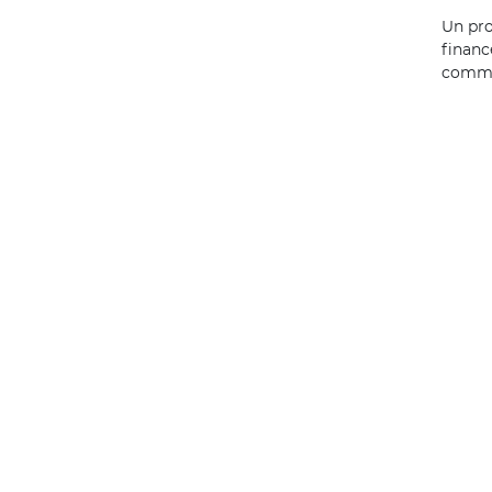
Un pro
financ
commu