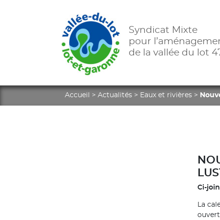
Syndicat Mixte
pour l’aménageme
de la vallée du lot 4
Accueil
>
Actualités
>
Eaux et rivières
>
Nouve
NOU
LUS
Ci-joi
La cal
ouvert