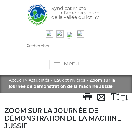
Syndicat Mixte
pour l’aménagement
de la vallée du lot 47
Menu
Accueil
>
Actualités
>
Eaux et rivières
>
Zoom sur la
journée de démonstration de la machine Jussie
ZOOM SUR LA JOURNÉE DE
DÉMONSTRATION DE LA MACHINE
JUSSIE